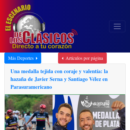
Más Deportes
Artículos por página
Una medalla tejida con coraje y valentía: la
hazaña de Javier Serna y Santiago Vélez en
Parasuramericano