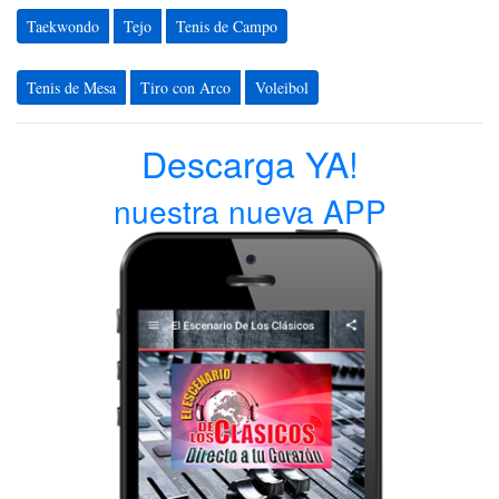
Taekwondo
Tejo
Tenis de Campo
Tenis de Mesa
Tiro con Arco
Voleibol
Descarga YA!
nuestra nueva APP