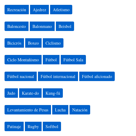
Recreación
Ajedrez
Atletismo
Baloncesto
Balonmano
Beisbol
Bicicrós
Boxeo
Ciclismo
Ciclo Montañismo
Fútbol
Fútbol Sala
Fútbol nacional
Fútbol internacional
Fútbol aficionado
Judo
Karate-do
Kung-fú
Levantamiento de Pesas
Lucha
Natación
Patinaje
Rugby
Softbol