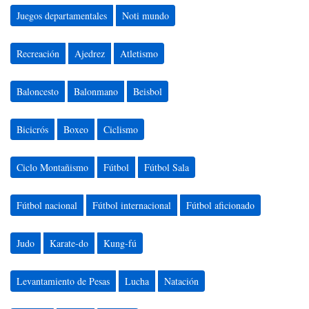
Juegos departamentales
Noti mundo
Recreación
Ajedrez
Atletismo
Baloncesto
Balonmano
Beisbol
Bicicrós
Boxeo
Ciclismo
Ciclo Montañismo
Fútbol
Fútbol Sala
Fútbol nacional
Fútbol internacional
Fútbol aficionado
Judo
Karate-do
Kung-fú
Levantamiento de Pesas
Lucha
Natación