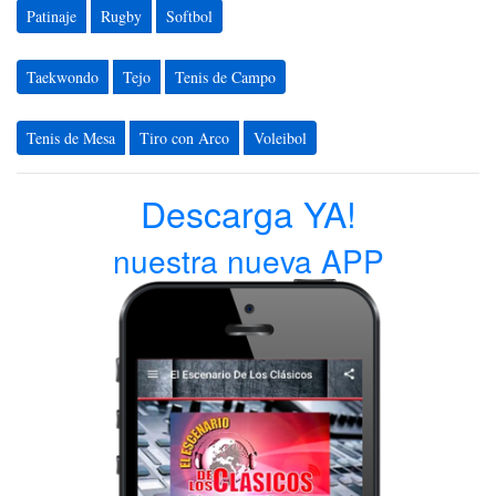
Patinaje
Rugby
Softbol
Taekwondo
Tejo
Tenis de Campo
Tenis de Mesa
Tiro con Arco
Voleibol
Descarga YA!
nuestra nueva APP