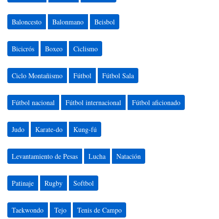
Baloncesto
Balonmano
Beisbol
Bicicrós
Boxeo
Ciclismo
Ciclo Montañismo
Fútbol
Fútbol Sala
Fútbol nacional
Fútbol internacional
Fútbol aficionado
Judo
Karate-do
Kung-fú
Levantamiento de Pesas
Lucha
Natación
Patinaje
Rugby
Softbol
Taekwondo
Tejo
Tenis de Campo