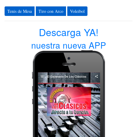
Tenis de Mesa
Tiro con Arco
Voleibol
Descarga YA!
nuestra nueva APP